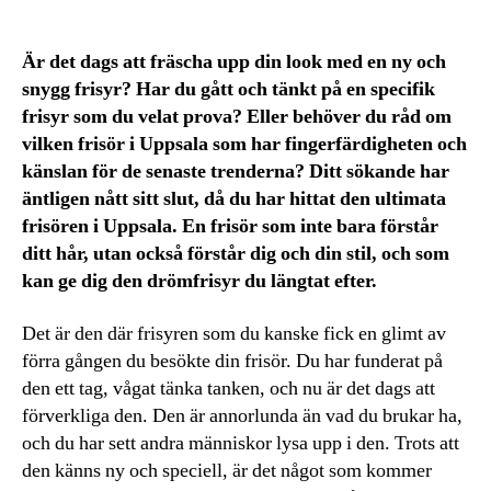
Är det dags att fräscha upp din look med en ny och
snygg frisyr? Har du gått och tänkt på en specifik
frisyr som du velat prova? Eller behöver du råd om
vilken frisör i Uppsala som har fingerfärdigheten och
känslan för de senaste trenderna? Ditt sökande har
äntligen nått sitt slut, då du har hittat den ultimata
frisören i Uppsala. En frisör som inte bara förstår
ditt hår, utan också förstår dig och din stil, och som
kan ge dig den drömfrisyr du längtat efter.
Det är den där frisyren som du kanske fick en glimt av
förra gången du besökte din frisör. Du har funderat på
den ett tag, vågat tänka tanken, och nu är det dags att
förverkliga den. Den är annorlunda än vad du brukar ha,
och du har sett andra människor lysa upp i den. Trots att
den känns ny och speciell, är det något som kommer