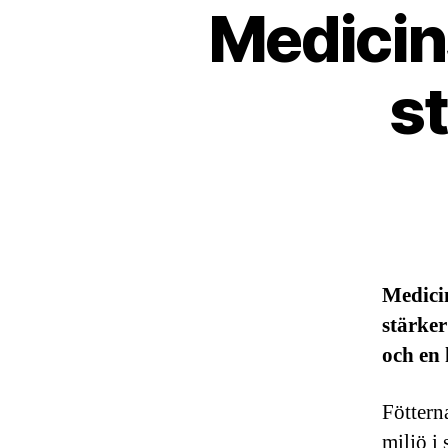
Medicins
s
Medici
stärker
och en 
Föttern
miljö i