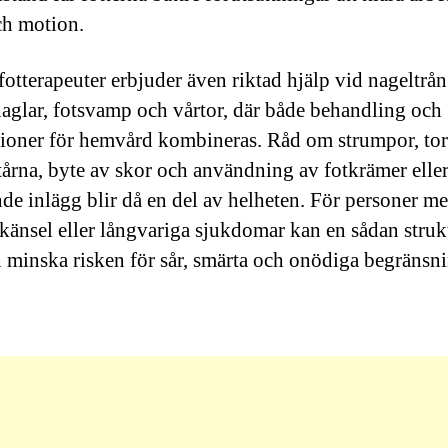
och motion.
otterapeuter erbjuder även riktad hjälp vid nageltrån
naglar, fotsvamp och vårtor, där både behandling och
tioner för hemvård kombineras. Råd om strumpor, to
tårna, byte av skor och användning av fotkrämer elle
nde inlägg blir då en del av helheten. För personer m
 känsel eller långvariga sjukdomar kan en sådan struk
 minska risken för sår, smärta och onödiga begränsni