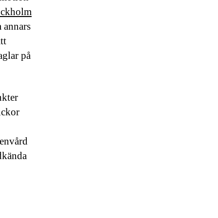
tockholm
m annars
tt
aglar på
nkter
ickor
genvård
odkända