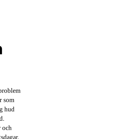
h
 problem
er som
ig hud
d.
r och
tsdagar,