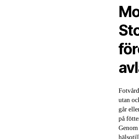
Mo
St
fö
avl
Fotvård
utan oc
går elle
på fött
Genom a
hälsotil