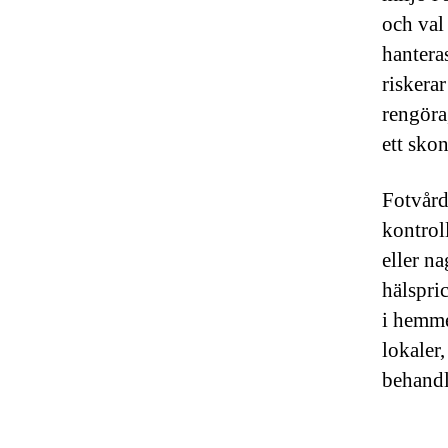
och val
hantera
riskerar
rengöra
ett skon
Fotvård
kontroll
eller n
hälspri
i hemme
lokaler,
behandl