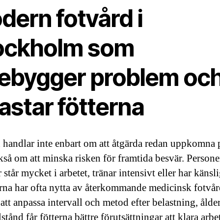
dern fotvård i
ockholm som
rebygger problem oc
astar fötterna
 handlar inte enbart om att åtgärda redan uppkomna
kså om att minska risken för framtida besvär. Person
r står mycket i arbetet, tränar intensivt eller har känsl
erna har ofta nytta av återkommande medicinsk fotvår
tt anpassa intervall och metod efter belastning, ålde
lstånd får fötterna bättre förutsättningar att klara arbe