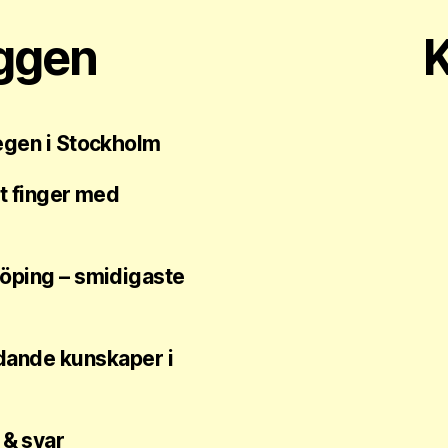
äggen
K
tegen i Stockholm
tt finger med
e
köping – smidigaste
ddande kunskaper i
 & svar