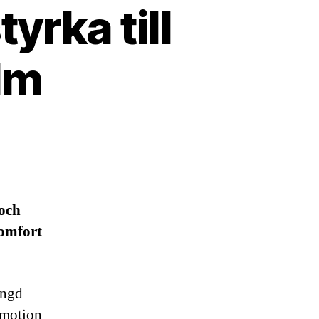
yrka till
lm
 och
komfort
ängd
, motion