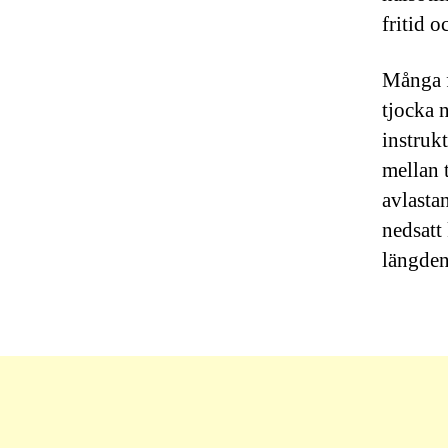
fritid 
Många f
tjocka 
instruk
mellan 
avlasta
nedsatt
längden