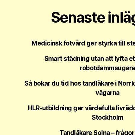
Senaste inl
Medicinsk fotvård ger styrka till s
Smart städning utan att lyfta e
robotdammsugar
Så bokar du tid hos tandläkare i Norr
vägarna
HLR-utbildning ger värdefulla livrä
Stockholm
Tandläkare Solna – frågor