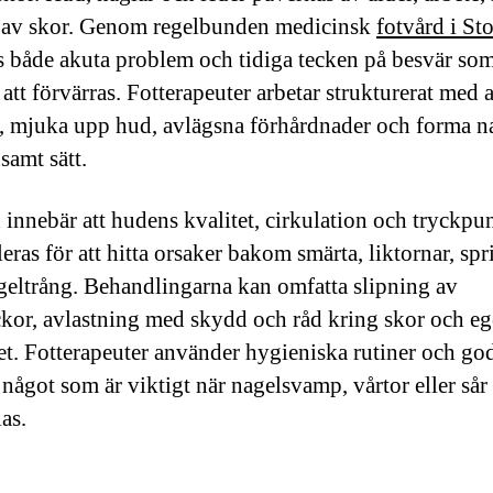
 av skor. Genom regelbunden medicinsk
fotvård i S
s både akuta problem och tidiga tecken på besvär so
 att förvärras. Fotterapeuter arbetar strukturerat med a
, mjuka upp hud, avlägsna förhårdnader och forma n
samt sätt.
 innebär att hudens kvalitet, cirkulation och tryckpu
eras för att hitta orsaker bakom smärta, liktornar, spr
ageltrång. Behandlingarna kan omfatta slipning av
ckor, avlastning med skydd och råd kring skor och e
t. Fotterapeuter använder hygieniska rutiner och g
 något som är viktigt när nagelsvamp, vårtor eller sår
as.